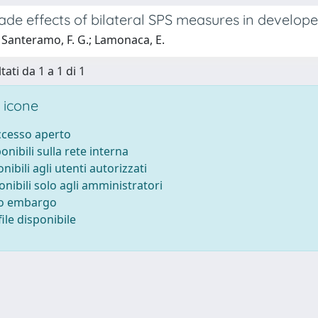
ade effects of bilateral SPS measures in develop
 Santeramo, F. G.; Lamonaca, E.
tati da 1 a 1 di 1
 icone
accesso aperto
ponibili sulla rete interna
onibili agli utenti autorizzati
onibili solo agli amministratori
to embargo
ile disponibile