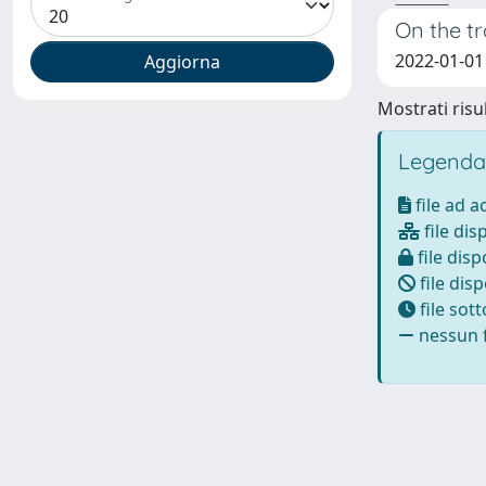
On the tr
2022-01-01
Mostrati risul
Legenda
file ad 
file dis
file disp
file disp
file sot
nessun f