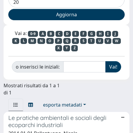
Vai a:
0-9
A
B
C
D
E
F
G
H
I
J
K
L
M
N
O
P
Q
R
S
T
U
V
W
X
Y
Z
o inserisci le iniziali:
Mostrati risultati da 1 a 1
di 1
esporta metadati
Le pratiche ambientali e sociali degli
ecoparchi industriali