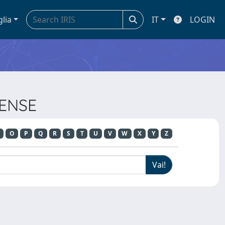
glia
IT
LOGIN
RENSE
O
P
Q
R
S
T
U
V
W
X
Y
Z