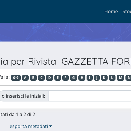
Home
Sfo
lia per Rivista GAZZETTA FO
ai a:
0-9
A
B
C
D
E
F
G
H
I
J
K
L
M
N
o inserisci le iniziali:
tati da 1 a 2 di 2
esporta metadati