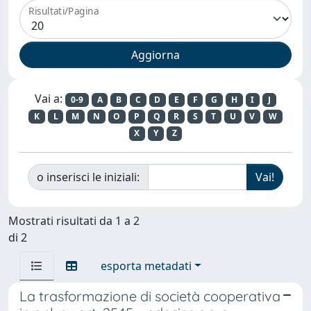
Risultati/Pagina
Vai a:
0-9
A
B
C
D
E
F
G
H
I
J
K
L
M
N
O
P
Q
R
S
T
U
V
W
X
Y
Z
o inserisci le iniziali:
Mostrati risultati da 1 a 2
di 2
esporta metadati
La trasformazione di società cooperativa