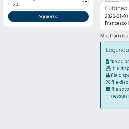
Cutaneous
2020-01-01 
Francesco D
Mostrati risul
Legenda
file ad 
file dis
file disp
file disp
file sot
nessun f