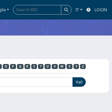
glia
IT
LOGIN
O
P
Q
R
S
T
U
V
W
X
Y
Z