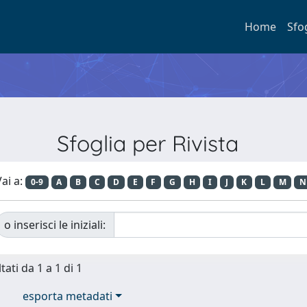
Home
Sfo
Sfoglia per Rivista
ai a:
0-9
A
B
C
D
E
F
G
H
I
J
K
L
M
N
o inserisci le iniziali:
tati da 1 a 1 di 1
esporta metadati