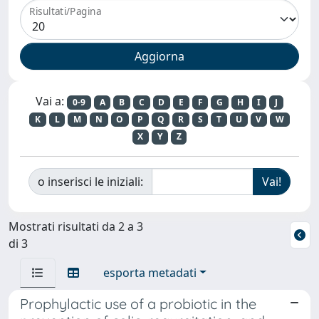
Risultati/Pagina
Vai a:
0-9
A
B
C
D
E
F
G
H
I
J
K
L
M
N
O
P
Q
R
S
T
U
V
W
X
Y
Z
o inserisci le iniziali:
Mostrati risultati da 2 a 3
di 3
esporta metadati
Prophylactic use of a probiotic in the