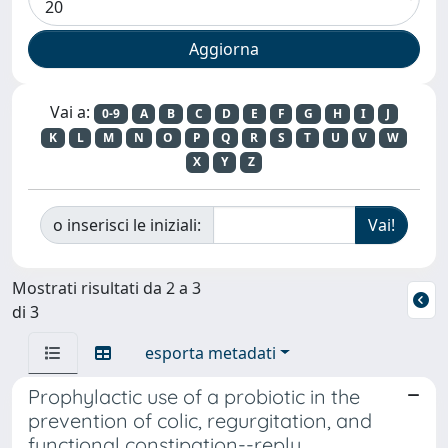
Vai a:
0-9
A
B
C
D
E
F
G
H
I
J
K
L
M
N
O
P
Q
R
S
T
U
V
W
X
Y
Z
o inserisci le iniziali:
Mostrati risultati da 2 a 3
di 3
esporta metadati
Prophylactic use of a probiotic in the
prevention of colic, regurgitation, and
functional constipation--reply