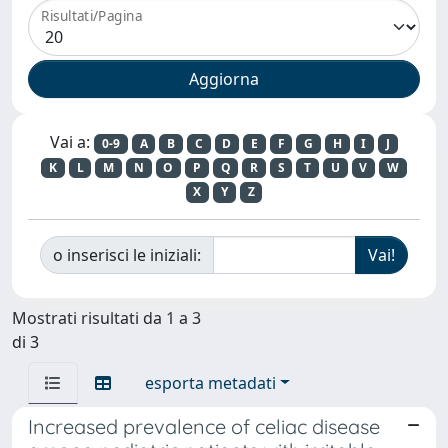
Risultati/Pagina
Vai a:
0-9
A
B
C
D
E
F
G
H
I
J
K
L
M
N
O
P
Q
R
S
T
U
V
W
X
Y
Z
o inserisci le iniziali:
Mostrati risultati da 1 a 3
di 3
esporta metadati
Increased prevalence of celiac disease