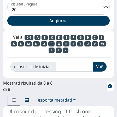
Risultati/Pagina
Vai a:
0-9
A
B
C
D
E
F
G
H
I
J
K
L
M
N
O
P
Q
R
S
T
U
V
W
X
Y
Z
o inserisci le iniziali:
Mostrati risultati da 8 a 8
di 8
esporta metadati
Ultrasound processing of fresh and