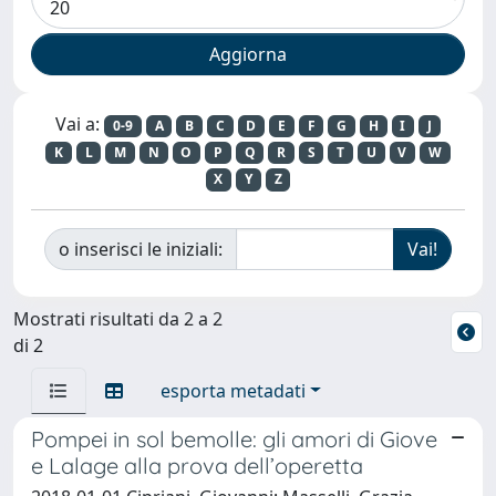
Vai a:
0-9
A
B
C
D
E
F
G
H
I
J
K
L
M
N
O
P
Q
R
S
T
U
V
W
X
Y
Z
o inserisci le iniziali:
Mostrati risultati da 2 a 2
di 2
esporta metadati
Pompei in sol bemolle: gli amori di Giove
e Lalage alla prova dell’operetta