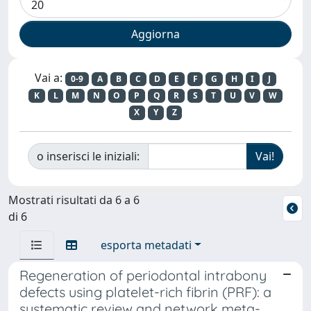
Vai a:
0-9
A
B
C
D
E
F
G
H
I
J
K
L
M
N
O
P
Q
R
S
T
U
V
W
X
Y
Z
o inserisci le iniziali:
Mostrati risultati da 6 a 6
di 6
esporta metadati
Regeneration of periodontal intrabony
defects using platelet-rich fibrin (PRF): a
systematic review and network meta-