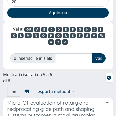
Vai a:
0-9
A
B
C
D
E
F
G
H
I
J
K
L
M
N
O
P
Q
R
S
T
U
V
W
X
Y
Z
o inserisci le iniziali:
Mostrati risultati da 5 a 6
di 6
esporta metadati
Micro-CT evaluation of rotary and
reciprocating glide path and shaping
systems outcomes in maxillary molar