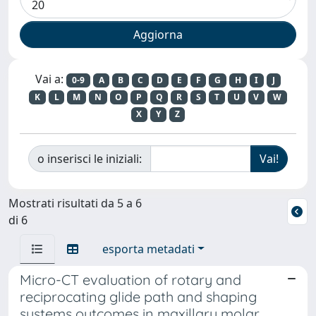
Vai a:
0-9
A
B
C
D
E
F
G
H
I
J
K
L
M
N
O
P
Q
R
S
T
U
V
W
X
Y
Z
o inserisci le iniziali:
Mostrati risultati da 5 a 6
di 6
esporta metadati
Micro-CT evaluation of rotary and
reciprocating glide path and shaping
systems outcomes in maxillary molar