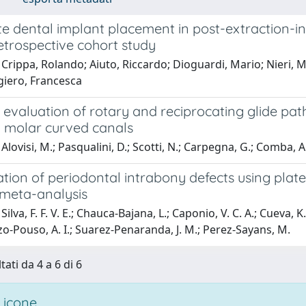
e dental implant placement in post-extraction-in
retrospective cohort study
 Crippa, Rolando; Aiuto, Riccardo; Dioguardi, Mario; Nieri,
giero, Francesca
 evaluation of rotary and reciprocating glide pa
y molar curved canals
lovisi, M.; Pasqualini, D.; Scotti, N.; Carpegna, G.; Comba, A.;
ion of periodontal intrabony defects using platel
meta-analysis
ilva, F. F. V. E.; Chauca-Bajana, L.; Caponio, V. C. A.; Cueva, 
nzo-Pouso, A. I.; Suarez-Penaranda, J. M.; Perez-Sayans, M.
tati da 4 a 6 di 6
 icone