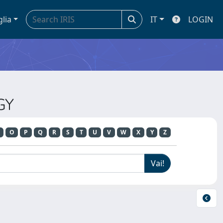
glia
IT
LOGIN
GY
O
P
Q
R
S
T
U
V
W
X
Y
Z