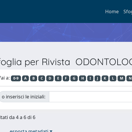
Home
Sfo
foglia per Rivista ODONTOLO
ai a:
0-9
A
B
C
D
E
F
G
H
I
J
K
L
M
N
o inserisci le iniziali:
tati da 4 a 6 di 6
esporta metadati