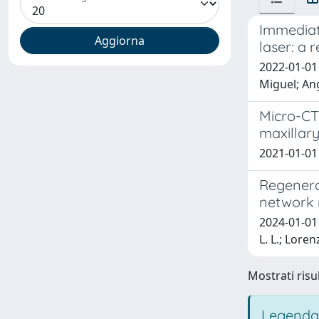
Immediat
laser: a 
2022-01-01
Miguel; An
Micro-CT
maxillar
2021-01-01 A
Regenerat
network 
2024-01-01 S
L. L.; Lore
Mostrati risul
Legenda