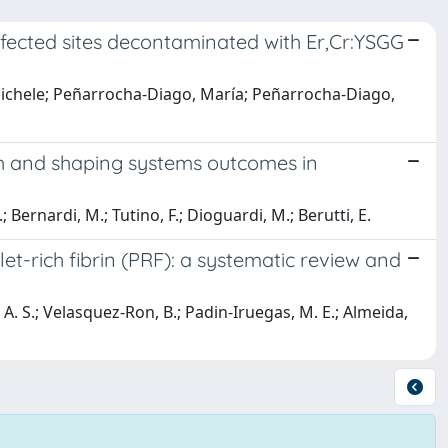
fected sites decontaminated with Er,Cr:YSGG
 Michele; Peñarrocha-Diago, María; Peñarrocha-Diago,
th and shaping systems outcomes in
 Bernardi, M.; Tutino, F.; Dioguardi, M.; Berutti, E.
et-rich fibrin (PRF): a systematic review and
K. A. S.; Velasquez-Ron, B.; Padin-Iruegas, M. E.; Almeida,