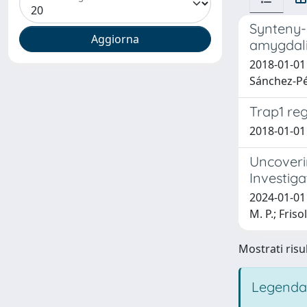
Synteny-
amygdali
2018-01-01 
Sánchez-Pér
Trap1 re
2018-01-01 
Uncoveri
Investig
2024-01-01 d
M. P.; Friso
Mostrati risul
Legenda