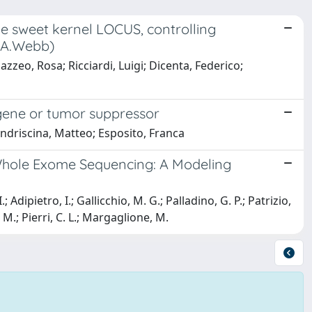
e sweet kernel LOCUS, controlling
D.A.Webb)
zzeo, Rosa; Ricciardi, Luigi; Dicenta, Federico;
ogene or tumor suppressor
andriscina, Matteo; Esposito, Franca
 Whole Exome Sequencing: A Modeling
; Adipietro, I.; Gallicchio, M. G.; Palladino, G. P.; Patrizio,
. M.; Pierri, C. L.; Margaglione, M.