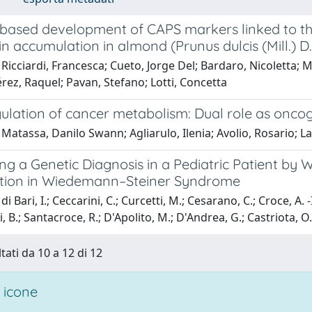
based development of CAPS markers linked to th
n accumulation in almond (Prunus dulcis (Mill.) 
Ricciardi, Francesca; Cueto, Jorge Del; Bardaro, Nicoletta; Ma
ez, Raquel; Pavan, Stefano; Lotti, Concetta
gulation of cancer metabolism: Dual role as onc
Matassa, Danilo Swann; Agliarulo, Ilenia; Avolio, Rosario; L
ng a Genetic Diagnosis in a Pediatric Patient by
ation in Wiedemann–Steiner Syndrome
i Bari, I.; Ceccarini, C.; Curcetti, M.; Cesarano, C.; Croce, A. -I.
li, B.; Santacroce, R.; D'Apolito, M.; D'Andrea, G.; Castriota, O
tati da 10 a 12 di 12
 icone