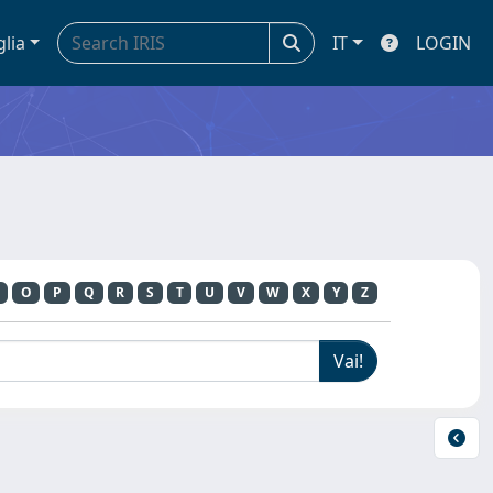
glia
IT
LOGIN
O
P
Q
R
S
T
U
V
W
X
Y
Z