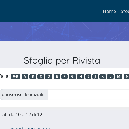
Home
Sfo
Sfoglia per Rivista
ai a:
0-9
A
B
C
D
E
F
G
H
I
J
K
L
M
N
o inserisci le iniziali:
tati da 10 a 12 di 12
esporta metadati