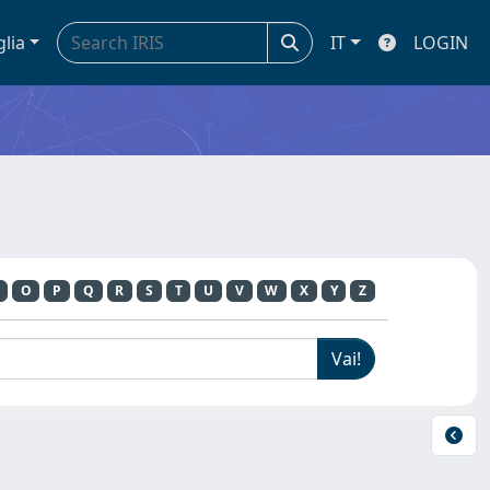
glia
IT
LOGIN
O
P
Q
R
S
T
U
V
W
X
Y
Z