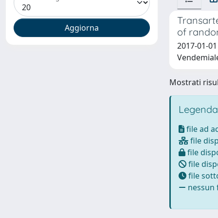
Transart
of random
2017-01-01 
Vendemiale
Mostrati risul
Legenda
file ad 
file dis
file disp
file disp
file sot
nessun f