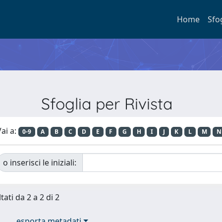
Home
Sfo
Sfoglia per Rivista
ai a:
0-9
A
B
C
D
E
F
G
H
I
J
K
L
M
N
o inserisci le iniziali:
tati da 2 a 2 di 2
esporta metadati