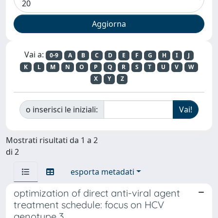
Vai a:
0-9
A
B
C
D
E
F
G
H
I
J
K
L
M
N
O
P
Q
R
S
T
U
V
W
X
Y
Z
o inserisci le iniziali:
Mostrati risultati da 1 a 2
di 2
esporta metadati
optimization of direct anti-viral agent
treatment schedule: focus on HCV
genotype 3