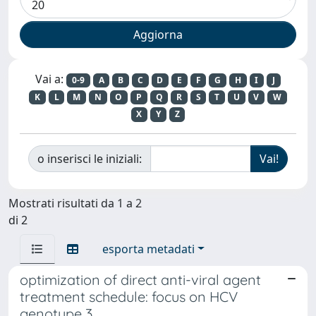
Vai a:
0-9
A
B
C
D
E
F
G
H
I
J
K
L
M
N
O
P
Q
R
S
T
U
V
W
X
Y
Z
o inserisci le iniziali:
Mostrati risultati da 1 a 2
di 2
esporta metadati
optimization of direct anti-viral agent
treatment schedule: focus on HCV
genotype 3