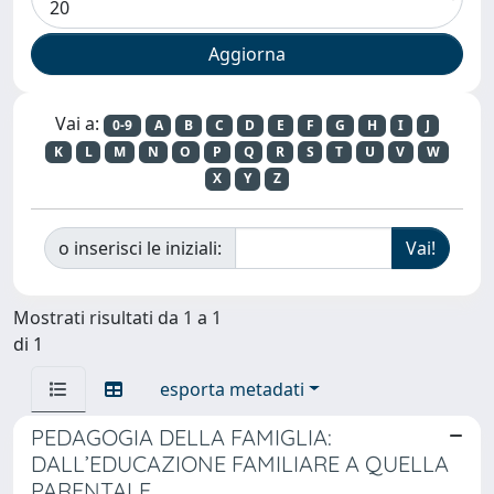
Vai a:
0-9
A
B
C
D
E
F
G
H
I
J
K
L
M
N
O
P
Q
R
S
T
U
V
W
X
Y
Z
o inserisci le iniziali:
Mostrati risultati da 1 a 1
di 1
esporta metadati
PEDAGOGIA DELLA FAMIGLIA:
DALL’EDUCAZIONE FAMILIARE A QUELLA
PARENTALE