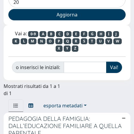
Vai a:
0-9
A
B
C
D
E
F
G
H
I
J
K
L
M
N
O
P
Q
R
S
T
U
V
W
X
Y
Z
o inserisci le iniziali:
Mostrati risultati da 1 a 1
di 1
esporta metadati
PEDAGOGIA DELLA FAMIGLIA:
DALL’EDUCAZIONE FAMILIARE A QUELLA
PARENTALE