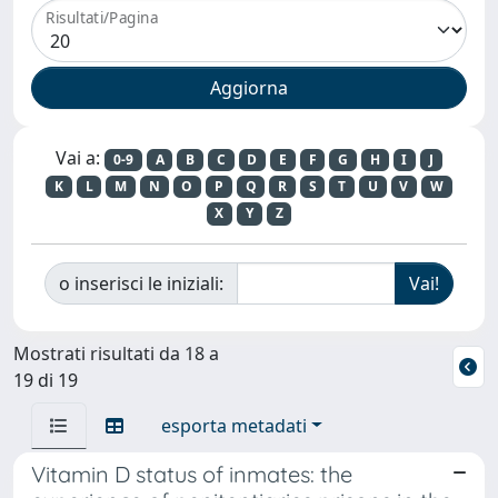
Risultati/Pagina
Vai a:
0-9
A
B
C
D
E
F
G
H
I
J
K
L
M
N
O
P
Q
R
S
T
U
V
W
X
Y
Z
o inserisci le iniziali:
Mostrati risultati da 18 a
19 di 19
esporta metadati
Vitamin D status of inmates: the