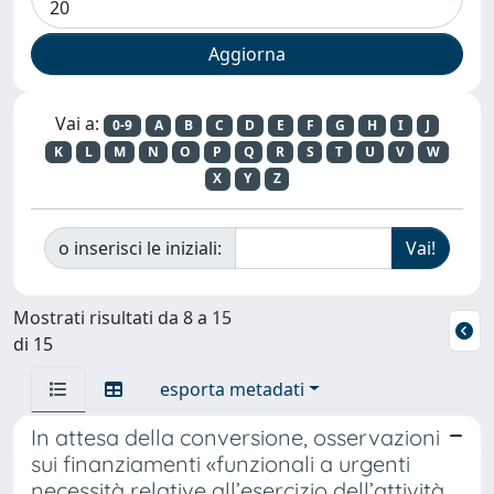
Vai a:
0-9
A
B
C
D
E
F
G
H
I
J
K
L
M
N
O
P
Q
R
S
T
U
V
W
X
Y
Z
o inserisci le iniziali:
Mostrati risultati da 8 a 15
di 15
esporta metadati
In attesa della conversione, osservazioni
sui finanziamenti «funzionali a urgenti
necessità relative all’esercizio dell’attività