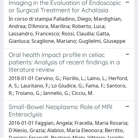
Imaging in the Evaluation of Endoscopic
or Surgical Treatment for Achalasia
In corso di stampa Palladino, Diego; Mardighian,
Andrea; D’Amora, Marilina; Roberto, Luca;
Lassandro, Francesco; Rossi, Claudia; Gatta,
Gianluca; Scaglione, Mariano; Guglielmi, Giuseppe
Oral health impact profile in celiac
patients: Analysis of recent findings in a
literature review
2018-01-01 Cervino, G.; Fiorillo, L.; Laino, L.; Herford,
A. S.; Lauritano, F.; Lo Giudice, G.; Fama, F.; Santoro,
R.; Troiano, G.; Iannello, G.; Cicciu, M.
Small-Bowel Neoplasms: Role of MRI
Enteroclysis
2016-01-01 Faggian, Angela; Fracella, Maria Rosaria;
D'Alesio, Grazia; Alabiso, Maria Eleonora; Berritto,
Daniela; Feragalli, Beatrice; Miele, Vittorio; Iasiello,