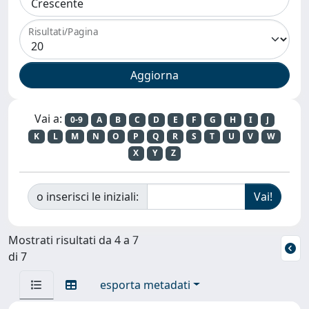
Risultati/Pagina
Vai a:
0-9
A
B
C
D
E
F
G
H
I
J
K
L
M
N
O
P
Q
R
S
T
U
V
W
X
Y
Z
o inserisci le iniziali:
Mostrati risultati da 4 a 7
di 7
esporta metadati