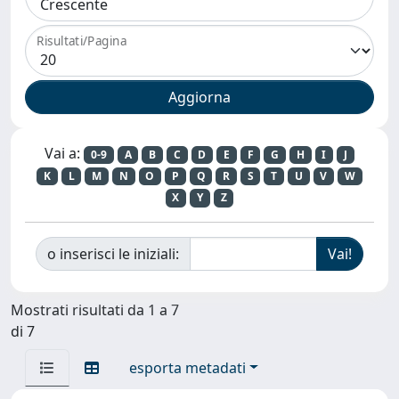
Risultati/Pagina
Vai a:
0-9
A
B
C
D
E
F
G
H
I
J
K
L
M
N
O
P
Q
R
S
T
U
V
W
X
Y
Z
o inserisci le iniziali:
Mostrati risultati da 1 a 7
di 7
esporta metadati