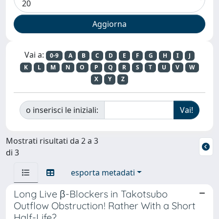
Vai a:
0-9
A
B
C
D
E
F
G
H
I
J
K
L
M
N
O
P
Q
R
S
T
U
V
W
X
Y
Z
o inserisci le iniziali:
Mostrati risultati da 2 a 3
di 3
esporta metadati
Long Live β-Blockers in Takotsubo
Outflow Obstruction! Rather With a Short
Half-Life?