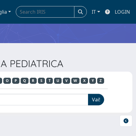
glia
IT
LOGIN
IA PEDIATRICA
O
P
Q
R
S
T
U
V
W
X
Y
Z