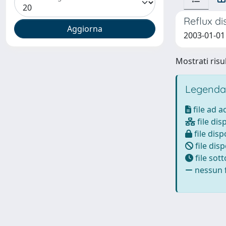
Reflux di
2003-01-01 
Mostrati risul
Legenda
file ad 
file dis
file disp
file disp
file sot
nessun f