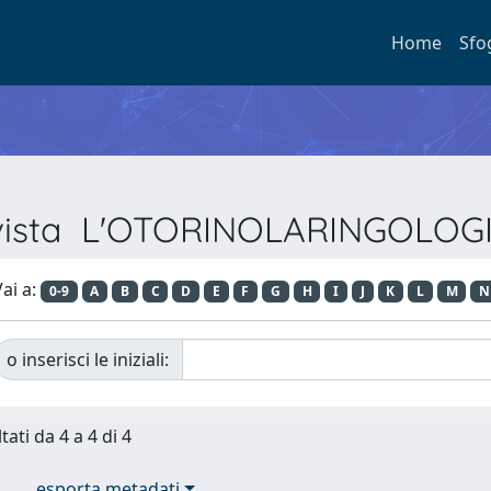
Home
Sfo
Rivista L'OTORINOLARINGOLOG
ai a:
0-9
A
B
C
D
E
F
G
H
I
J
K
L
M
N
o inserisci le iniziali:
tati da 4 a 4 di 4
esporta metadati