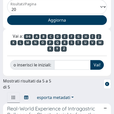
Risultati/Pagina
Vai a:
0-9
A
B
C
D
E
F
G
H
I
J
K
L
M
N
O
P
Q
R
S
T
U
V
W
X
Y
Z
o inserisci le iniziali:
Mostrati risultati da 5 a 5
di 5
esporta metadati
Real-World Experience of Intragastric