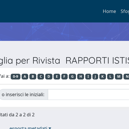
Home
Sfo
glia per Rivista RAPPORTI IST
ai a:
0-9
A
B
C
D
E
F
G
H
I
J
K
L
M
N
o inserisci le iniziali:
tati da 2 a 2 di 2
esporta metadati