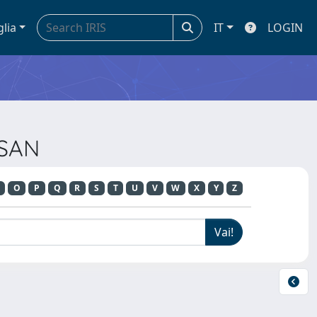
glia
IT
LOGIN
ISAN
O
P
Q
R
S
T
U
V
W
X
Y
Z