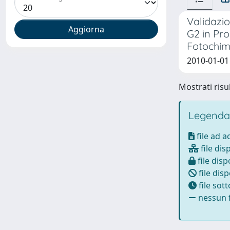
Validazio
G2 in Pr
Fotochimi
2010-01-01
Mostrati risul
Legenda
file ad 
file dis
file disp
file disp
file sot
nessun f