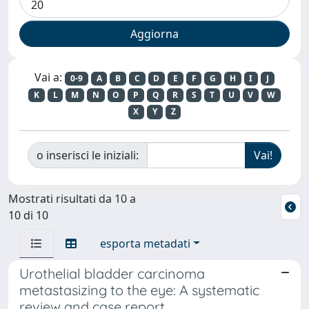
Vai a:
0-9
A
B
C
D
E
F
G
H
I
J
K
L
M
N
O
P
Q
R
S
T
U
V
W
X
Y
Z
o inserisci le iniziali:
Mostrati risultati da 10 a
10 di 10
esporta metadati
Urothelial bladder carcinoma
metastasizing to the eye: A systematic
review and case report