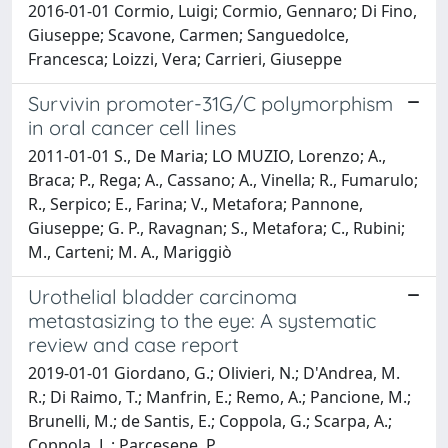
2016-01-01 Cormio, Luigi; Cormio, Gennaro; Di Fino,
Giuseppe; Scavone, Carmen; Sanguedolce,
Francesca; Loizzi, Vera; Carrieri, Giuseppe
Survivin promoter-31G/C polymorphism
in oral cancer cell lines
2011-01-01 S., De Maria; LO MUZIO, Lorenzo; A.,
Braca; P., Rega; A., Cassano; A., Vinella; R., Fumarulo;
R., Serpico; E., Farina; V., Metafora; Pannone,
Giuseppe; G. P., Ravagnan; S., Metafora; C., Rubini;
M., Carteni; M. A., Mariggiò
Urothelial bladder carcinoma
metastasizing to the eye: A systematic
review and case report
2019-01-01 Giordano, G.; Olivieri, N.; D'Andrea, M.
R.; Di Raimo, T.; Manfrin, E.; Remo, A.; Pancione, M.;
Brunelli, M.; de Santis, E.; Coppola, G.; Scarpa, A.;
Coppola, L.; Parcesepe, P.