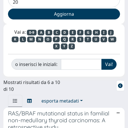
Vai a:
0-9
A
B
C
D
E
F
G
H
I
J
K
L
M
N
O
P
Q
R
S
T
U
V
W
X
Y
Z
o inserisci le iniziali:
Mostrati risultati da 6 a 10
di 10
esporta metadati
RAS/BRAF mutational status in familial
non-medullary thyroid carcinomas: A
retrospective study