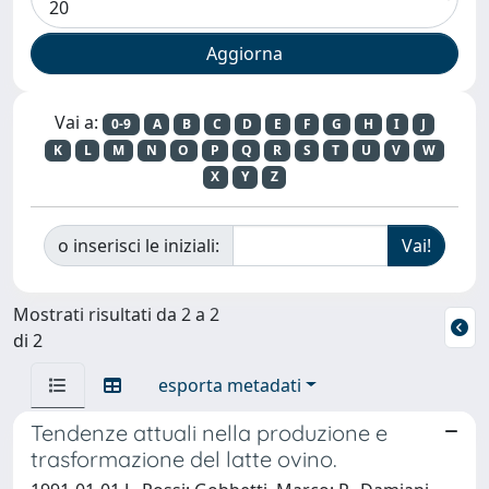
Vai a:
0-9
A
B
C
D
E
F
G
H
I
J
K
L
M
N
O
P
Q
R
S
T
U
V
W
X
Y
Z
o inserisci le iniziali:
Mostrati risultati da 2 a 2
di 2
esporta metadati
Tendenze attuali nella produzione e
trasformazione del latte ovino.