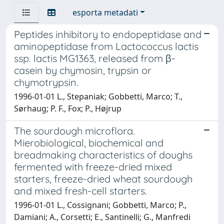
esporta metadati
Peptides inhibitory to endopeptidase and
aminopeptidase from Lactococcus lactis
ssp. lactis MG1363, released from β-
casein by chymosin, trypsin or
chymotrypsin.
1996-01-01 L., Stepaniak; Gobbetti, Marco; T.,
Sørhaug; P. F., Fox; P., Højrup
The sourdough microflora.
Mierobiological, biochemical and
breadmaking characteristics of doughs
fermented with freeze-dried mixed
starters, freeze-dried wheat sourdough
and mixed fresh-cell starters.
1996-01-01 L., Cossignani; Gobbetti, Marco; P.,
Damiani; A., Corsetti; E., Santinelli; G., Manfredi