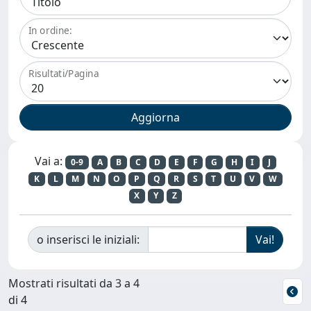
In ordine:
Risultati/Pagina
Vai a:
0-9
A
B
C
D
E
F
G
H
I
J
K
L
M
N
O
P
Q
R
S
T
U
V
W
X
Y
Z
o inserisci le iniziali:
Mostrati risultati da 3 a 4
di 4