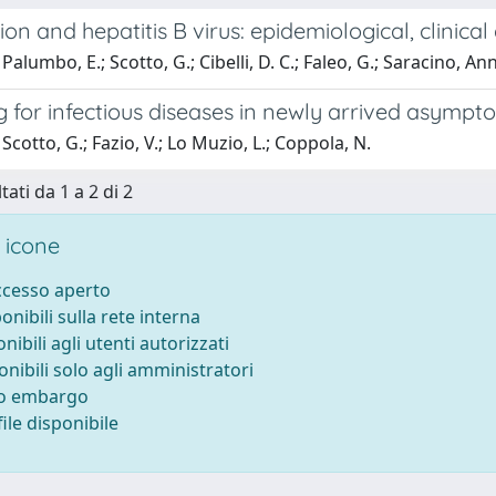
on and hepatitis B virus: epidemiological, clinica
Palumbo, E.; Scotto, G.; Cibelli, D. C.; Faleo, G.; Saracino, A
 for infectious diseases in newly arrived asympt
Scotto, G.; Fazio, V.; Lo Muzio, L.; Coppola, N.
tati da 1 a 2 di 2
 icone
accesso aperto
ponibili sulla rete interna
onibili agli utenti autorizzati
onibili solo agli amministratori
to embargo
ile disponibile