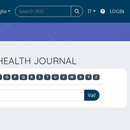
glia
IT
LOGIN
N HEALTH JOURNAL
O
P
Q
R
S
T
U
V
W
X
Y
Z