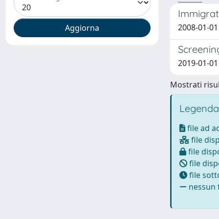
Immigrati
2008-01-01 
Screening
2019-01-01 
Mostrati risul
Legenda
file ad 
file dis
file disp
file disp
file sot
nessun f