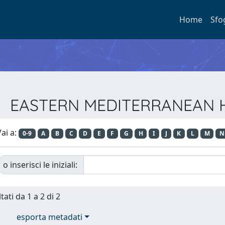
Home
Sfo
ista EASTERN MEDITERRANEA
ai a:
0-9
A
B
C
D
E
F
G
H
I
J
K
L
M
N
o inserisci le iniziali:
tati da 1 a 2 di 2
esporta metadati