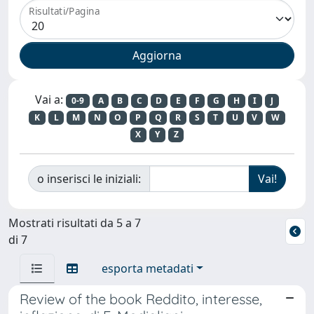
Risultati/Pagina
Vai a:
0-9
A
B
C
D
E
F
G
H
I
J
K
L
M
N
O
P
Q
R
S
T
U
V
W
X
Y
Z
o inserisci le iniziali:
Mostrati risultati da 5 a 7
di 7
esporta metadati
Review of the book Reddito, interesse,