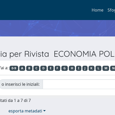
Home
Sfo
lia per Rivista ECONOMIA POL
ai a:
0-9
A
B
C
D
E
F
G
H
I
J
K
L
M
N
o inserisci le iniziali:
tati da 1 a 7 di 7
esporta metadati