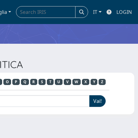
glia
IT
LOGIN
ITICA
O
P
Q
R
S
T
U
V
W
X
Y
Z