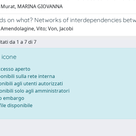
1 Murat, MARINA GIOVANNA
ds on what? Networks of interdependencies betwe
 Amendolagine, Vito; Von, Jacobi
tati da 1 a 7 di 7
 icone
accesso aperto
ponibili sulla rete interna
onibili agli utenti autorizzati
onibili solo agli amministratori
to embargo
ile disponibile