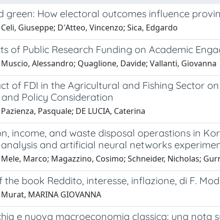
d green: How electoral outcomes influence provin
Celi, Giuseppe; D′Atteo, Vincenzo; Sica, Edgardo
cts of Public Research Funding on Academic Eng
 Muscio, Alessandro; Quaglione, Davide; Vallanti, Giovanna
t of FDI in the Agricultural and Fishing Sector 
 and Policy Consideration
 Pazienza, Pasquale; DE LUCIA, Caterina
on, income, and waste disposal operastions in Ko
 analysis and artificial neural networks experime
 Mele, Marco; Magazzino, Cosimo; Schneider, Nicholas; Gurr
 the book Reddito, interesse, inflazione, di F. Modi
1 Murat, MARINA GIOVANNA
hia e nuova macroeconomia classica: una nota sul