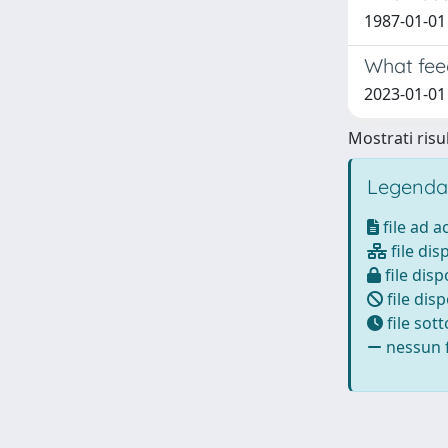
1987-01-0
What fee
2023-01-01
Mostrati risul
Legenda
file ad 
file dis
file disp
file disp
file sot
nessun f