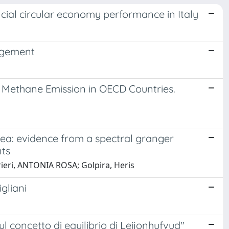
cial circular economy performance in Italy
agement
on Methane Emission in OECD Countries.
rea: evidence from a spectral granger
nts
ieri, ANTONIA ROSA; Golpira, Heris
gliani
 concetto di equilibrio di Leijonhufvud"