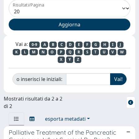
Risultati/Pagina
Vai a:
0-9
A
B
C
D
E
F
G
H
I
J
K
L
M
N
O
P
Q
R
S
T
U
V
W
X
Y
Z
o inserisci le iniziali:
Mostrati risultati da 2 a 2
di 2
esporta metadati
Palliative Treatment of the Pancreatic