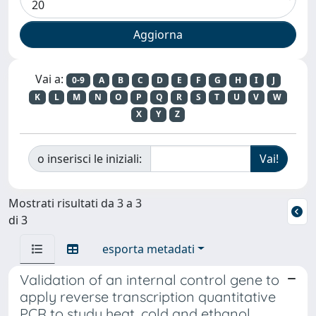
Vai a:
0-9
A
B
C
D
E
F
G
H
I
J
K
L
M
N
O
P
Q
R
S
T
U
V
W
X
Y
Z
o inserisci le iniziali:
Mostrati risultati da 3 a 3
di 3
esporta metadati
Validation of an internal control gene to
apply reverse transcription quantitative
PCR to study heat, cold and ethanol