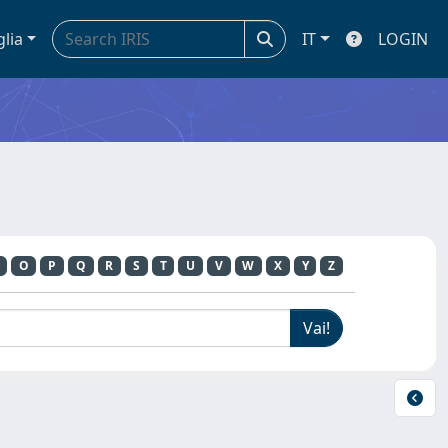
glia
IT
LOGIN
O
P
Q
R
S
T
U
V
W
X
Y
Z