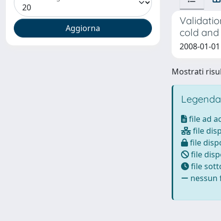
Validatio
cold and 
2008-01-01 
Mostrati risul
Legenda
file ad 
file dis
file disp
file disp
file sot
nessun f