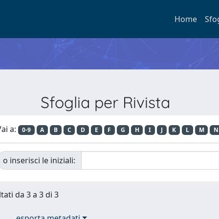
Home
Sfo
Sfoglia per Rivista
ai a:
0-9
A
B
C
D
E
F
G
H
I
J
K
L
M
N
o inserisci le iniziali:
tati da 3 a 3 di 3
esporta metadati