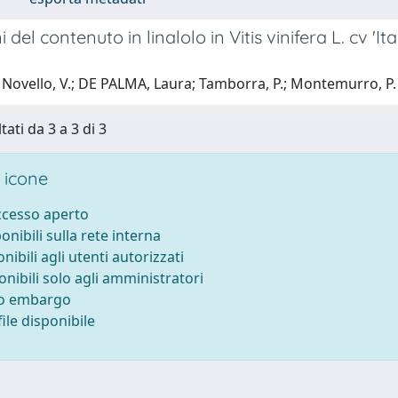
 del contenuto in linalolo in Vitis vinifera L. cv 'It
 Novello, V.; DE PALMA, Laura; Tamborra, P.; Montemurro, P.
tati da 3 a 3 di 3
 icone
accesso aperto
ponibili sulla rete interna
onibili agli utenti autorizzati
onibili solo agli amministratori
to embargo
ile disponibile