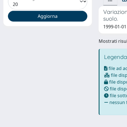
Variazioni
suolo.
1999-01-01
Mostrati risul
Legenda
file ad 
file dis
file disp
file disp
file sot
nessun f