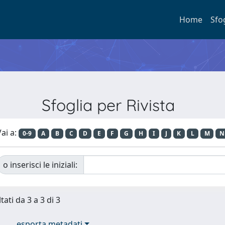
Home
Sfo
Sfoglia per Rivista
ai a:
0-9
A
B
C
D
E
F
G
H
I
J
K
L
M
N
o inserisci le iniziali:
tati da 3 a 3 di 3
esporta metadati