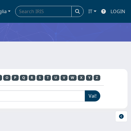
glia
IT
LOGIN
O
P
Q
R
S
T
U
V
W
X
Y
Z