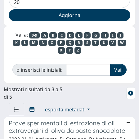
Vai a:
0-9
A
B
C
D
E
F
G
H
I
J
K
L
M
N
O
P
Q
R
S
T
U
V
W
X
Y
Z
o inserisci le iniziali:
Mostrati risultati da 3 a 5
di 5
esporta metadati
Prove sperimentali di estrazione di oli
extravergini di oliva da paste snocciolate