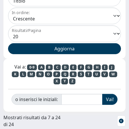
In ordine:
Risultati/Pagina
Vai a:
0-9
A
B
C
D
E
F
G
H
I
J
K
L
M
N
O
P
Q
R
S
T
U
V
W
X
Y
Z
o inserisci le iniziali:
Mostrati risultati da 7 a 24
di 24