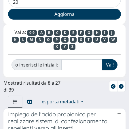
Vai a:
0-9
A
B
C
D
E
F
G
H
I
J
K
L
M
N
O
P
Q
R
S
T
U
V
W
X
Y
Z
o inserisci le iniziali:
Mostrati risultati da 8 a 27
di 39
esporta metadati
Impiego dell'acido propionico per
realizzare sistemi di confezionamento
repellenti verso gli insetti