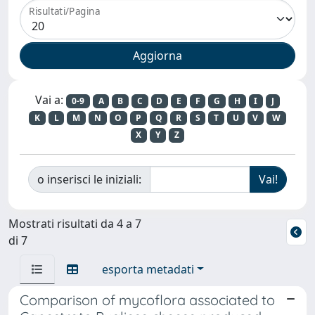
Risultati/Pagina
Vai a:
0-9
A
B
C
D
E
F
G
H
I
J
K
L
M
N
O
P
Q
R
S
T
U
V
W
X
Y
Z
o inserisci le iniziali:
Mostrati risultati da 4 a 7
di 7
esporta metadati
Comparison of mycoflora associated to