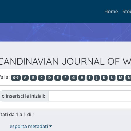
Home
Sfo
ta SCANDINAVIAN JOURNAL OF
ai a:
0-9
A
B
C
D
E
F
G
H
I
J
K
L
M
N
o inserisci le iniziali:
tati da 1 a 1 di 1
esporta metadati