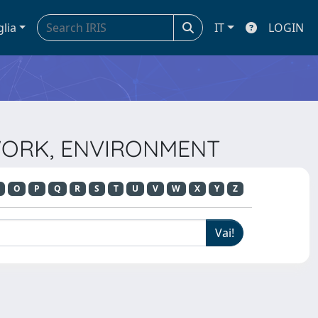
glia
IT
LOGIN
 WORK, ENVIRONMENT
O
P
Q
R
S
T
U
V
W
X
Y
Z