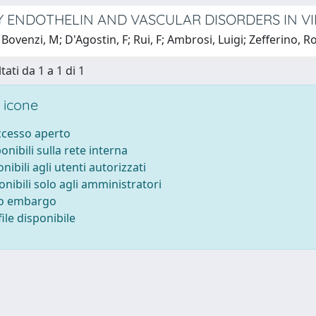
Y ENDOTHELIN AND VASCULAR DISORDERS IN V
Bovenzi, M; D'Agostin, F; Rui, F; Ambrosi, Luigi; Zefferino, 
tati da 1 a 1 di 1
 icone
accesso aperto
ponibili sulla rete interna
onibili agli utenti autorizzati
onibili solo agli amministratori
to embargo
ile disponibile