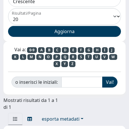
Risultati/Pagina
Vai a:
0-9
A
B
C
D
E
F
G
H
I
J
K
L
M
N
O
P
Q
R
S
T
U
V
W
X
Y
Z
o inserisci le iniziali:
Mostrati risultati da 1 a 1
di 1
esporta metadati