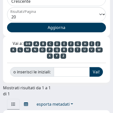
Risultati/Pagina
Vai a:
0-9
A
B
C
D
E
F
G
H
I
J
K
L
M
N
O
P
Q
R
S
T
U
V
W
X
Y
Z
o inserisci le iniziali:
Mostrati risultati da 1 a 1
di 1
esporta metadati