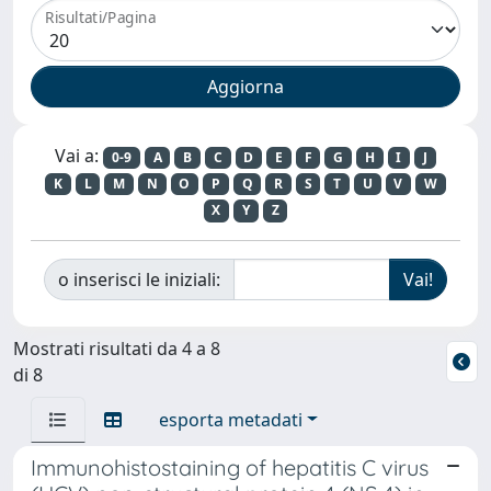
Risultati/Pagina
Vai a:
0-9
A
B
C
D
E
F
G
H
I
J
K
L
M
N
O
P
Q
R
S
T
U
V
W
X
Y
Z
o inserisci le iniziali:
Mostrati risultati da 4 a 8
di 8
esporta metadati
Immunohistostaining of hepatitis C virus