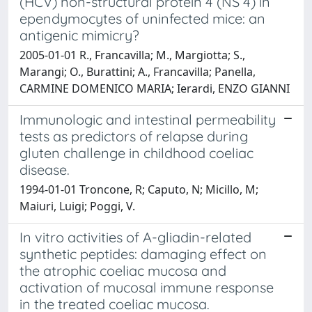
(HCV) non-structural protein 4 (NS 4) in
ependymocytes of uninfected mice: an
antigenic mimicry?
2005-01-01 R., Francavilla; M., Margiotta; S.,
Marangi; O., Burattini; A., Francavilla; Panella,
CARMINE DOMENICO MARIA; Ierardi, ENZO GIANNI
Immunologic and intestinal permeability
tests as predictors of relapse during
gluten challenge in childhood coeliac
disease.
1994-01-01 Troncone, R; Caputo, N; Micillo, M;
Maiuri, Luigi; Poggi, V.
In vitro activities of A-gliadin-related
synthetic peptides: damaging effect on
the atrophic coeliac mucosa and
activation of mucosal immune response
in the treated coeliac mucosa.