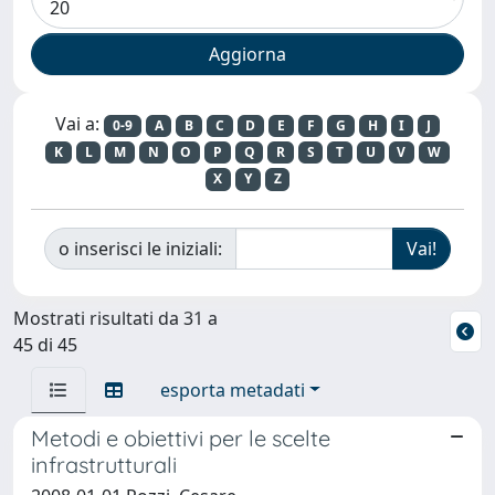
Vai a:
0-9
A
B
C
D
E
F
G
H
I
J
K
L
M
N
O
P
Q
R
S
T
U
V
W
X
Y
Z
o inserisci le iniziali:
Mostrati risultati da 31 a
45 di 45
esporta metadati
Metodi e obiettivi per le scelte
infrastrutturali