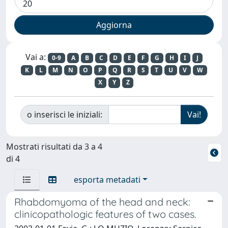
Vai a:
0-9
A
B
C
D
E
F
G
H
I
J
K
L
M
N
O
P
Q
R
S
T
U
V
W
X
Y
Z
o inserisci le iniziali:
Mostrati risultati da 3 a 4
di 4
esporta metadati
Rhabdomyoma of the head and neck:
clinicopathologic features of two cases.