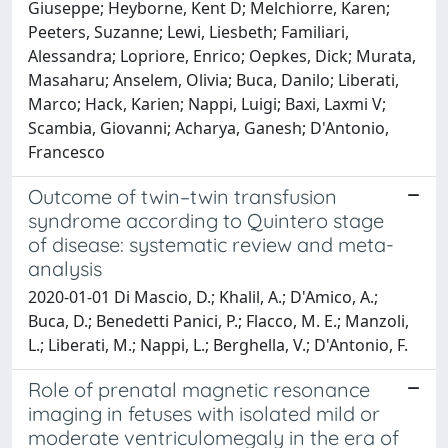
Giuseppe; Heyborne, Kent D; Melchiorre, Karen;
Peeters, Suzanne; Lewi, Liesbeth; Familiari,
Alessandra; Lopriore, Enrico; Oepkes, Dick; Murata,
Masaharu; Anselem, Olivia; Buca, Danilo; Liberati,
Marco; Hack, Karien; Nappi, Luigi; Baxi, Laxmi V;
Scambia, Giovanni; Acharya, Ganesh; D'Antonio,
Francesco
Outcome of twin–twin transfusion
syndrome according to Quintero stage
of disease: systematic review and meta-
analysis
2020-01-01 Di Mascio, D.; Khalil, A.; D'Amico, A.;
Buca, D.; Benedetti Panici, P.; Flacco, M. E.; Manzoli,
L.; Liberati, M.; Nappi, L.; Berghella, V.; D'Antonio, F.
Role of prenatal magnetic resonance
imaging in fetuses with isolated mild or
moderate ventriculomegaly in the era of