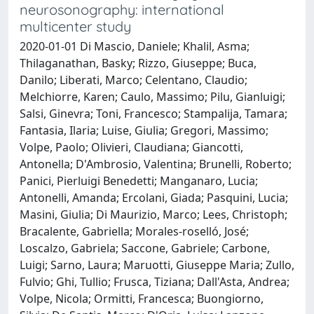
neurosonography: international
multicenter study
2020-01-01 Di Mascio, Daniele; Khalil, Asma;
Thilaganathan, Basky; Rizzo, Giuseppe; Buca,
Danilo; Liberati, Marco; Celentano, Claudio;
Melchiorre, Karen; Caulo, Massimo; Pilu, Gianluigi;
Salsi, Ginevra; Toni, Francesco; Stampalija, Tamara;
Fantasia, Ilaria; Luise, Giulia; Gregori, Massimo;
Volpe, Paolo; Olivieri, Claudiana; Giancotti,
Antonella; D'Ambrosio, Valentina; Brunelli, Roberto;
Panici, Pierluigi Benedetti; Manganaro, Lucia;
Antonelli, Amanda; Ercolani, Giada; Pasquini, Lucia;
Masini, Giulia; Di Maurizio, Marco; Lees, Christoph;
Bracalente, Gabriella; Morales‐roselló, José;
Loscalzo, Gabriela; Saccone, Gabriele; Carbone,
Luigi; Sarno, Laura; Maruotti, Giuseppe Maria; Zullo,
Fulvio; Ghi, Tullio; Frusca, Tiziana; Dall'Asta, Andrea;
Volpe, Nicola; Ormitti, Francesca; Buongiorno,