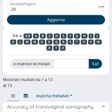
Risultati/Pagina
Vai a:
0-9
A
B
C
D
E
F
G
H
I
J
K
L
M
N
O
P
Q
R
S
T
U
V
W
X
Y
Z
o inserisci le iniziali:
Mostrati risultati da 1 a 13
di 13
esporta metadati
Accuracy of transvaginal sonography