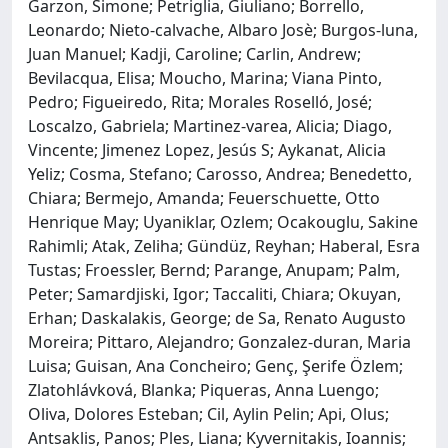
Garzon, Simone; Petriglia, Giuliano; Borrello,
Leonardo; Nieto‐calvache, Albaro Josè; Burgos‐luna,
Juan Manuel; Kadji, Caroline; Carlin, Andrew;
Bevilacqua, Elisa; Moucho, Marina; Viana Pinto,
Pedro; Figueiredo, Rita; Morales Roselló, José;
Loscalzo, Gabriela; Martinez‐varea, Alicia; Diago,
Vincente; Jimenez Lopez, Jesús S; Aykanat, Alicia
Yeliz; Cosma, Stefano; Carosso, Andrea; Benedetto,
Chiara; Bermejo, Amanda; Feuerschuette, Otto
Henrique May; Uyaniklar, Ozlem; Ocakouglu, Sakine
Rahimli; Atak, Zeliha; Gündüz, Reyhan; Haberal, Esra
Tustas; Froessler, Bernd; Parange, Anupam; Palm,
Peter; Samardjiski, Igor; Taccaliti, Chiara; Okuyan,
Erhan; Daskalakis, George; de Sa, Renato Augusto
Moreira; Pittaro, Alejandro; Gonzalez‐duran, Maria
Luisa; Guisan, Ana Concheiro; Genç, Şerife Özlem;
Zlatohlávková, Blanka; Piqueras, Anna Luengo;
Oliva, Dolores Esteban; Cil, Aylin Pelin; Api, Olus;
Antsaklis, Panos; Ples, Liana; Kyvernitakis, Ioannis;