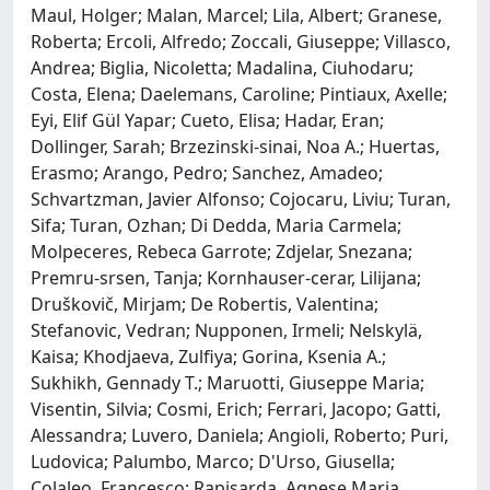
Maul, Holger; Malan, Marcel; Lila, Albert; Granese,
Roberta; Ercoli, Alfredo; Zoccali, Giuseppe; Villasco,
Andrea; Biglia, Nicoletta; Madalina, Ciuhodaru;
Costa, Elena; Daelemans, Caroline; Pintiaux, Axelle;
Eyi, Elif Gül Yapar; Cueto, Elisa; Hadar, Eran;
Dollinger, Sarah; Brzezinski‐sinai, Noa A.; Huertas,
Erasmo; Arango, Pedro; Sanchez, Amadeo;
Schvartzman, Javier Alfonso; Cojocaru, Liviu; Turan,
Sifa; Turan, Ozhan; Di Dedda, Maria Carmela;
Molpeceres, Rebeca Garrote; Zdjelar, Snezana;
Premru‐srsen, Tanja; Kornhauser‐cerar, Lilijana;
Druškovič, Mirjam; De Robertis, Valentina;
Stefanovic, Vedran; Nupponen, Irmeli; Nelskylä,
Kaisa; Khodjaeva, Zulfiya; Gorina, Ksenia A.;
Sukhikh, Gennady T.; Maruotti, Giuseppe Maria;
Visentin, Silvia; Cosmi, Erich; Ferrari, Jacopo; Gatti,
Alessandra; Luvero, Daniela; Angioli, Roberto; Puri,
Ludovica; Palumbo, Marco; D'Urso, Giusella;
Colaleo, Francesco; Rapisarda, Agnese Maria